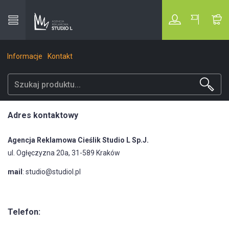
Informacje
Kontakt
Biznesowe
Adres kontaktowy
Z naturalnym wypełniaczem
Gadżety klasy PREMIUM
Agencja Reklamowa Cieślik Studio L Sp.J.
Do wina i whisky
ul. Ogłęczyzna 20a, 31-589 Kraków
Rower
Pudełka prezentowe
mail
:
studio@studiol.pl
Sport & Outdoor
Piśmiennicze
Akcesoria
Słuchawki
Do domu
Powerbank
Szklane
Telefon:
Touch
Kubki
Torby podróżne i sportowe