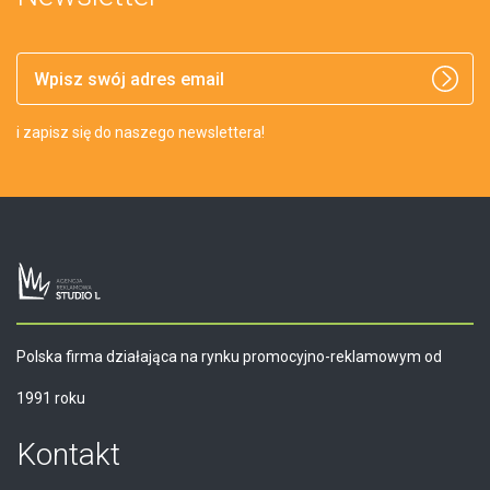
Gry
Zestawy do wina
Niezbędne w podróży
Odblaski
Dla fanów
Upominiki ze skóry i ekoskóry
i zapisz się do naszego newslettera!
Polska firma działająca na rynku promocyjno-reklamowym od
1991 roku
Kontakt